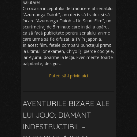
Salutare!
Cu ocazia începutului de traducere al serialului
“Azumanga Daioh”, am decis să traduc și să
încarc “Azumanga Daioh – Un Scurt Film”, un
scurtmetraj de 5 minute care inițial a apărut
ca să facă publicitate pentru serialului anime
care urma să fie difuzat la TV în Japonia.
În acest film, fetele compară punctajul primit
la ultimul lor examen, Chiyo își pierde codițele,
iar Ayumu doarme la lecții. Evenimente foarte
palpitante, desigur…
Puteți să-l priviți aici
AVENTURILE BIZARE ALE
LUI JOJO: DIAMANT
INDESTRUCTIBIL –