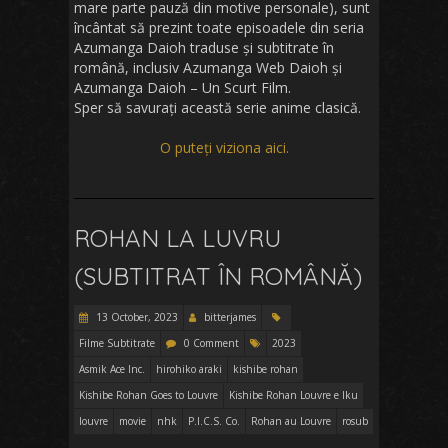
mare parte pauză din motive personale), sunt
încântat să prezint toate episoadele din seria
Azumanga Daioh traduse și subtitrate în
română, inclusiv Azumanga Web Daioh și
Azumanga Daioh – Un Scurt Film.
Sper să savurați această serie anime clasică.
O puteți viziona aici.
ROHAN LA LUVRU
(SUBTITRAT ÎN ROMÂNĂ)
13 October, 2023
bitterjames
Filme Subtitrate
0 Comment
2023
Asmik Ace Inc.
hirohiko araki
kishibe rohan
Kishibe Rohan Goes to Louvre
Kishibe Rohan Louvre e Iku
louvre
movie
nhk
P.I.C.S. Co.
Rohan au Louvre
rosub