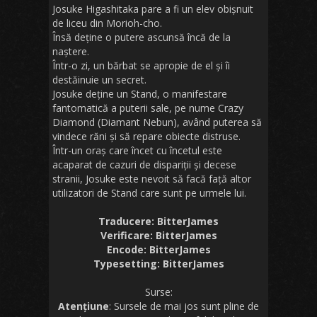
Josuke Higashitaka pare a fi un elev obișnuit
de liceu din Morioh-cho.
Însă deține o putere ascunsă încă de la
naștere.
Într-o zi, un bărbat se apropie de el și îi
destăinuie un secret.
Josuke deține un Stand, o manifestare
fantomatică a puterii sale, pe nume Crazy
Diamond (Diamant Nebun), având puterea să
vindece răni și să repare obiecte distruse.
Într-un oraș care încet cu încetul este
acaparat de cazuri de dispariții și decese
stranii, Josuke este nevoit să facă față altor
utilizatori de Stand care sunt pe urmele lui.
Traducere: BitterJames
Verificare: BitterJames
Encode: BitterJames
Typesetting: BitterJames
Surse:
Atențiune
: Sursele de mai jos sunt pline de