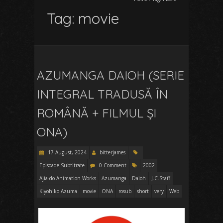
Tag:
movie
AZUMANGA DAIOH (SERIE
INTEGRAL TRADUSĂ ÎN
ROMÂNĂ + FILMUL ȘI
ONA)
17 August, 2024
bitterjames
Episoade Subtitrate
0 Comment
2002
Ajia-do Animation Works
Azumanga
Daioh
J.C.Staff
Kiyohiko Azuma
movie
ONA
rosub
short
very
Web