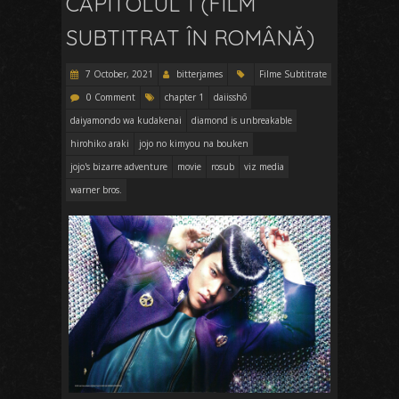
CAPITOLUL 1 (FILM
SUBTITRAT ÎN ROMÂNĂ)
7 October, 2021
bitterjames
Filme Subtitrate
0 Comment
chapter 1
daiisshō
daiyamondo wa kudakenai
diamond is unbreakable
hirohiko araki
jojo no kimyou na bouken
jojo's bizarre adventure
movie
rosub
viz media
warner bros.