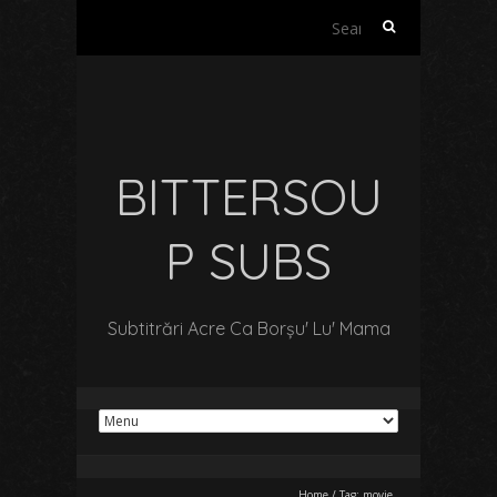
Search
for:
BITTERSOU
P SUBS
Subtitrări Acre Ca Borșu' Lu' Mama
Home
/
Tag:
movie