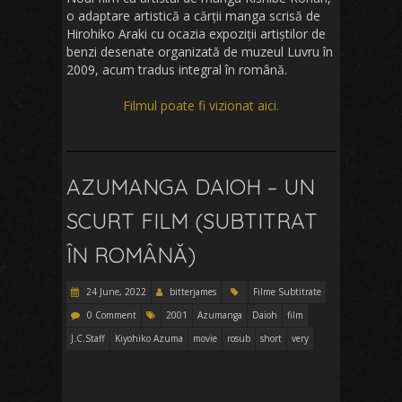
o adaptare artistică a cărții manga scrisă de
Hirohiko Araki cu ocazia expoziții artiștilor de
benzi desenate organizată de muzeul Luvru în
2009, acum tradus integral în română.
Filmul poate fi vizionat aici.
AZUMANGA DAIOH – UN
SCURT FILM (SUBTITRAT
ÎN ROMÂNĂ)
24 June, 2022
bitterjames
Filme Subtitrate
0 Comment
2001
Azumanga
Daioh
film
J.C.Staff
Kiyohiko Azuma
movie
rosub
short
very