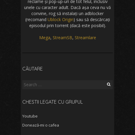
reclame și pop-up-uri de tot felul, inclusiv
unele cu caracter adult. Dacă așa ceva nu vă
convine, rog să instalați un adblocker
(recomand
Ublock Origin
) sau să descărcați
episodul prin torrent (dacă este posibil).
Mega
,
StreamSB
,
Streamlare
CĂUTARE
Search
for:
CHESTII LEGATE CU GRUPUL
Youtube
Donează-mi o cafea