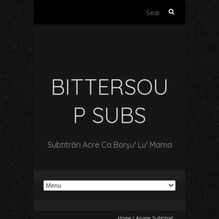
Search
for:
BITTERSOU
P SUBS
Subtitrări Acre Ca Borșu' Lu' Mama
Home
/
Anime Subtitrat