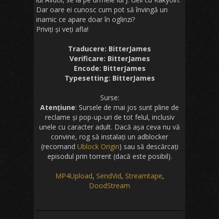
Dar oare ei cunosc cum pot să învingă un
inamic ce apare doar în oglinzi?
Priviți și veți afla!
Traducere: BitterJames
Verificare: BitterJames
Encode: BitterJames
Typesetting: BitterJames
Surse:
Atențiune
: Sursele de mai jos sunt pline de
reclame și pop-up-uri de tot felul, inclusiv
unele cu caracter adult. Dacă așa ceva nu vă
convine, rog să instalați un adblocker
(recomand
Ublock Origin
) sau să descărcați
episodul prin torrent (dacă este posibil).
MP4Upload
,
SendVid
,
Streamtape
,
DoodStream