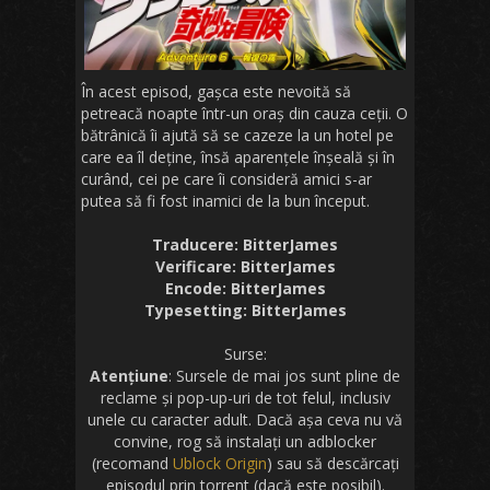
În acest episod, gașca este nevoită să
petreacă noapte într-un oraș din cauza ceții. O
bătrânică îi ajută să se cazeze la un hotel pe
care ea îl deține, însă aparențele înșeală și în
curând, cei pe care îi consideră amici s-ar
putea să fi fost inamici de la bun început.
Traducere: BitterJames
Verificare: BitterJames
Encode: BitterJames
Typesetting: BitterJames
Surse:
Atențiune
: Sursele de mai jos sunt pline de
reclame și pop-up-uri de tot felul, inclusiv
unele cu caracter adult. Dacă așa ceva nu vă
convine, rog să instalați un adblocker
(recomand
Ublock Origin
) sau să descărcați
episodul prin torrent (dacă este posibil).