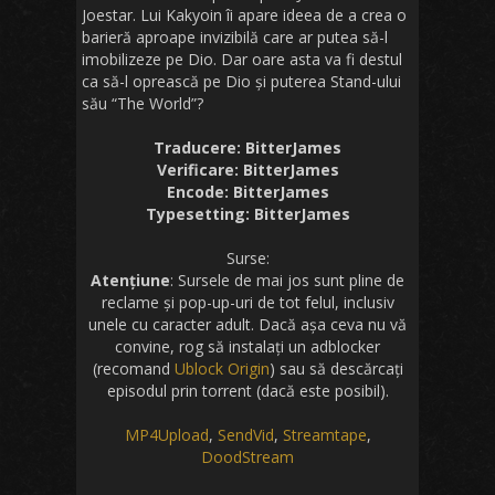
Joestar. Lui Kakyoin îi apare ideea de a crea o
barieră aproape invizibilă care ar putea să-l
imobilizeze pe Dio. Dar oare asta va fi destul
ca să-l oprească pe Dio și puterea Stand-ului
său “The World”?
Traducere: BitterJames
Verificare: BitterJames
Encode: BitterJames
Typesetting: BitterJames
Surse:
Atențiune
: Sursele de mai jos sunt pline de
reclame și pop-up-uri de tot felul, inclusiv
unele cu caracter adult. Dacă așa ceva nu vă
convine, rog să instalați un adblocker
(recomand
Ublock Origin
) sau să descărcați
episodul prin torrent (dacă este posibil).
MP4Upload
,
SendVid
,
Streamtape
,
DoodStream