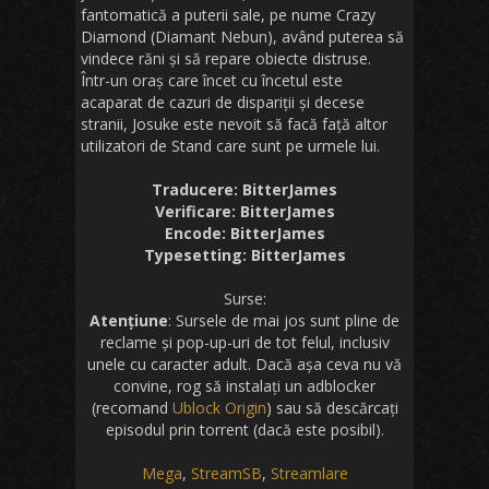
fantomatică a puterii sale, pe nume Crazy
Diamond (Diamant Nebun), având puterea să
vindece răni și să repare obiecte distruse.
Într-un oraș care încet cu încetul este
acaparat de cazuri de dispariții și decese
stranii, Josuke este nevoit să facă față altor
utilizatori de Stand care sunt pe urmele lui.
Traducere: BitterJames
Verificare: BitterJames
Encode: BitterJames
Typesetting: BitterJames
Surse:
Atențiune
: Sursele de mai jos sunt pline de
reclame și pop-up-uri de tot felul, inclusiv
unele cu caracter adult. Dacă așa ceva nu vă
convine, rog să instalați un adblocker
(recomand
Ublock Origin
) sau să descărcați
episodul prin torrent (dacă este posibil).
Mega
,
StreamSB
,
Streamlare