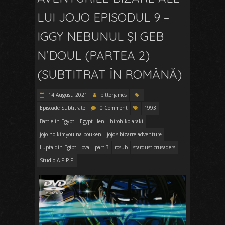
LUI JOJO EPISODUL 9 –
IGGY NEBUNUL ȘI GEB
N’DOUL (PARTEA 2)
(SUBTITRAT ÎN ROMÂNĂ)
14 August, 2021
bitterjames
Episoade Subtitrate
0 Comment
1993
Battle in Egypt
Egypt Hen
hirohiko araki
jojo no kimyou na bouken
jojo's bizarre adventure
Lupta din Egipt
ova
part 3
rosub
stardust crusaders
Studio A.P.P.P.