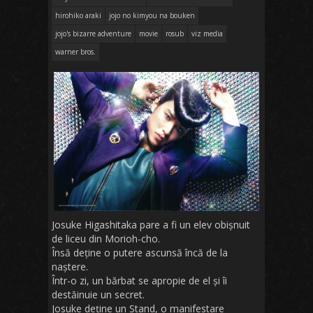
hirohiko araki
jojo no kimyou na bouken
jojo's bizarre adventure
movie
rosub
viz media
warner bros.
Josuke Higashitaka pare a fi un elev obișnuit
de liceu din Morioh-cho.
Însă deține o putere ascunsă încă de la
naștere.
Într-o zi, un bărbat se apropie de el și îi
destăinuie un secret.
Josuke deține un Stand, o manifestare