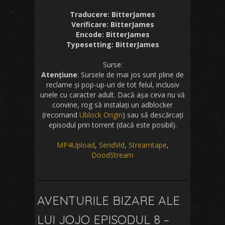
Traducere: BitterJames
Verificare: BitterJames
Encode: BitterJames
Typesetting: BitterJames
Surse:
Atențiune
: Sursele de mai jos sunt pline de
reclame și pop-up-uri de tot felul, inclusiv
unele cu caracter adult. Dacă așa ceva nu vă
convine, rog să instalați un adblocker
(recomand
Ublock Origin
) sau să descărcați
episodul prin torrent (dacă este posibil).
MP4Upload
,
SendVid
,
Streamtape
,
DoodStream
AVENTURILE BIZARE ALE
LUI JOJO EPISODUL 8 –