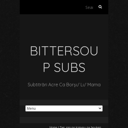
Search
for:
BITTERSOU
P SUBS
Subtitrări Acre Ca Borșu' Lu' Mama
Home
/
Tag:
jojo no kimyou na bouken