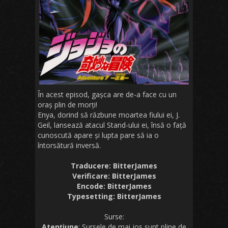
În acest episod, gașca are de-a face cu un
oraș plin de morți!
Enya, dorind să răzbune moartea fiului ei, J.
Geil, lansează atacul Stand-ului ei, însă o față
cunoscută apare și lupta pare să ia o
întorsătură inversă.
Traducere: BitterJames
Verificare: BitterJames
Encode: BitterJames
Typesetting: BitterJames
Surse:
Atențiune
: Sursele de mai jos sunt pline de