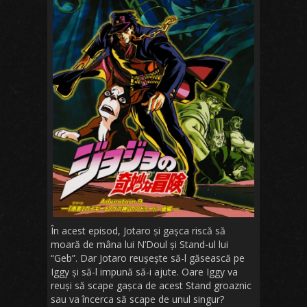
În acest episod, Jotaro și gașca riscă să
moară de mâna lui N’Doul și Stand-ul lui
“Geb”. Dar Jotaro reușește să-l găsească pe
Iggy și să-l impună să-i ajute. Oare Iggy va
reuși să scape gașca de acest Stand groaznic
sau va încerca să scape de unul singur?