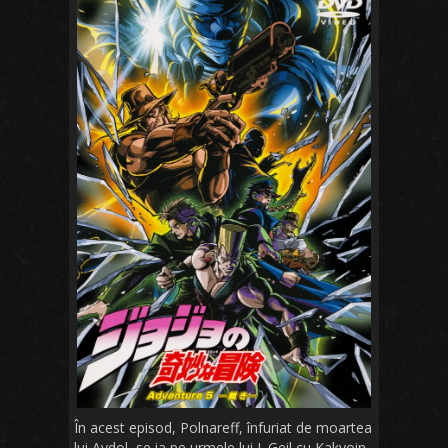
În acest episod, Polnareff, înfuriat de moartea
lui Avdol, se ia pe urmele lui J. Geil cu Kakyoin.