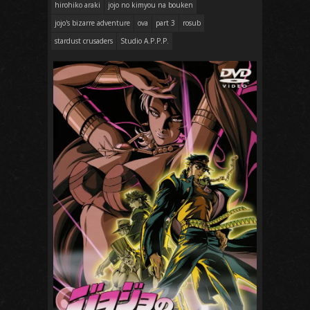
hirohiko araki
jojo no kimyou na bouken
jojo's bizarre adventure
ova
part 3
rosub
stardust crusaders
Studio A.P.P.P.