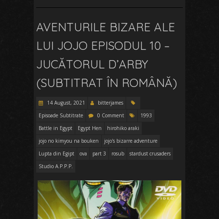
AVENTURILE BIZARE ALE
LUI JOJO EPISODUL 10 –
JUCĂTORUL D’ARBY
(SUBTITRAT ÎN ROMÂNĂ)
14 August, 2021
bitterjames
Episoade Subtitrate
0 Comment
1993
Battle in Egypt
Egypt Hen
hirohiko araki
jojo no kimyou na bouken
jojo's bizarre adventure
Lupta din Egipt
ova
part 3
rosub
stardust crusaders
Studio A.P.P.P.