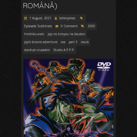
ROMÂNĂ)
1 August, 2021
bitterjames
Episoade Subtitrate
0 Comment
2000
hirohiko araki
jojo no kimyou na bouken
jojo's bizarre adventure
ova
part 3
rosub
stardust crusaders
Studio A.P.P.P.