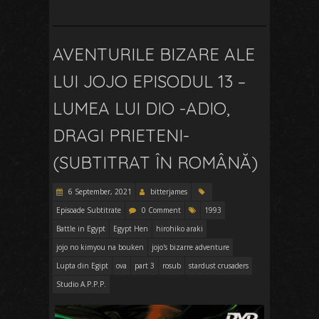
AVENTURILE BIZARE ALE
LUI JOJO EPISODUL 13 –
LUMEA LUI DIO -ADIO,
DRAGI PRIETENI-
(SUBTITRAT ÎN ROMÂNĂ)
6 September, 2021
bitterjames
Episoade Subtitrate
0 Comment
1993
Battle in Egypt
Egypt Hen
hirohiko araki
jojo no kimyou na bouken
jojo's bizarre adventure
Lupta din Egipt
ova
part 3
rosub
stardust crusaders
Studio A.P.P.P.