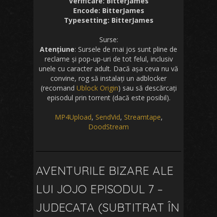
Verificare: BitterJames
Encode: BitterJames
Typesetting: BitterJames
Surse:
Atențiune
: Sursele de mai jos sunt pline de
reclame și pop-up-uri de tot felul, inclusiv
unele cu caracter adult. Dacă așa ceva nu vă
convine, rog să instalați un adblocker
(recomand
Ublock Origin
) sau să descărcați
episodul prin torrent (dacă este posibil).
MP4Upload
,
SendVid
,
Streamtape
,
DoodStream
AVENTURILE BIZARE ALE
LUI JOJO EPISODUL 7 –
JUDECATA (SUBTITRAT ÎN