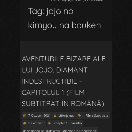
Tag:
jojo no
kimyou na bouken
AVENTURILE BIZARE ALE
LUI JOJO: DIAMANT
INDESTRUCTIBIL –
CAPITOLUL 1 (FILM
SUBTITRAT ÎN ROMÂNĂ)
7 October, 2021
bitterjames
Filme Subtitrate
0 Comment
chapter 1
daiisshō
daiyamondo wa kudakenai
diamond is unbreakable