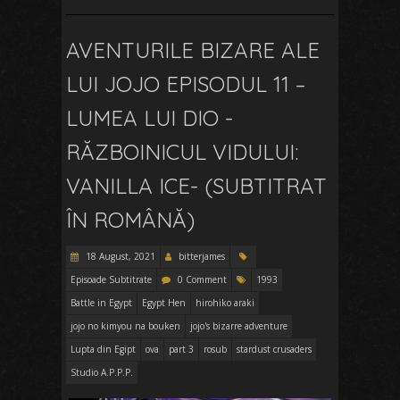
AVENTURILE BIZARE ALE
LUI JOJO EPISODUL 11 –
LUMEA LUI DIO -
RĂZBOINICUL VIDULUI:
VANILLA ICE- (SUBTITRAT
ÎN ROMÂNĂ)
18 August, 2021
bitterjames
Episoade Subtitrate
0 Comment
1993
Battle in Egypt
Egypt Hen
hirohiko araki
jojo no kimyou na bouken
jojo's bizarre adventure
Lupta din Egipt
ova
part 3
rosub
stardust crusaders
Studio A.P.P.P.