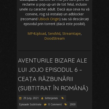
reclame și pop-up-uri de tot felul, inclusiv
unele cu caracter adult. Dacă așa ceva nu vă
convine, rog să instalați un adblocker
(recomand
Ublock Origin
) sau să descărcați
episodul prin torrent (dacă este posibil).
MP4Upload
,
SendVid
,
Streamtape
,
DoodStream
AVENTURILE BIZARE ALE
LUI JOJO EPISODUL 6 –
CEAȚA RĂZBUNĂRII
(SUBTITRAT ÎN ROMÂNĂ)
29 July, 2021
bitterjames
Episoade Subtitrate
0 Comment
2000