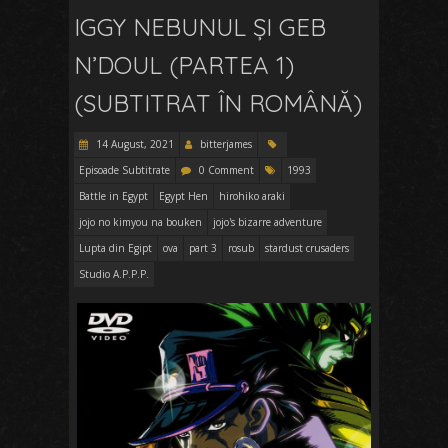
IGGY NEBUNUL ȘI GEB
N’DOUL (PARTEA 1)
(SUBTITRAT ÎN ROMÂNĂ)
14 August, 2021
bitterjames
Episoade Subtitrate
0 Comment
1993
Battle in Egypt
Egypt Hen
hirohiko araki
jojo no kimyou na bouken
jojo's bizarre adventure
Lupta din Egipt
ova
part 3
rosub
stardust crusaders
Studio A.P.P.P.