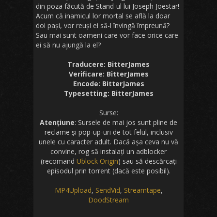
din poza făcută de Stand-ul lui Joseph Joestar!
Acum că inamicul lor mortal se află la doar
doi pași, vor reuși ei să-l învingă împreună?
Sau mai sunt oameni care vor face orice care
ei să nu ajungă la el?
Traducere: BitterJames
Verificare: BitterJames
Encode: BitterJames
Typesetting: BitterJames
Surse:
Atențiune
: Sursele de mai jos sunt pline de
reclame și pop-up-uri de tot felul, inclusiv
unele cu caracter adult. Dacă așa ceva nu vă
convine, rog să instalați un adblocker
(recomand
Ublock Origin
) sau să descărcați
episodul prin torrent (dacă este posibil).
MP4Upload
,
SendVid
,
Streamtape
,
DoodStream