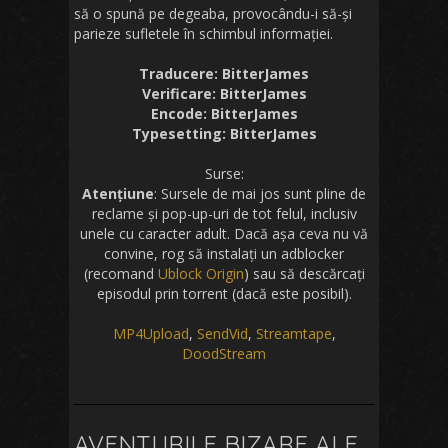
să o spună pe degeaba, provocându-i să-și
parieze sufletele în schimbul informației.
Traducere: BitterJames
Verificare: BitterJames
Encode: BitterJames
Typesetting: BitterJames
Surse:
Atențiune
: Sursele de mai jos sunt pline de
reclame și pop-up-uri de tot felul, inclusiv
unele cu caracter adult. Dacă așa ceva nu vă
convine, rog să instalați un adblocker
(recomand
Ublock Origin
) sau să descărcați
episodul prin torrent (dacă este posibil).
MP4Upload
,
SendVid
,
Streamtape
,
DoodStream
AVENTURILE BIZARE ALE