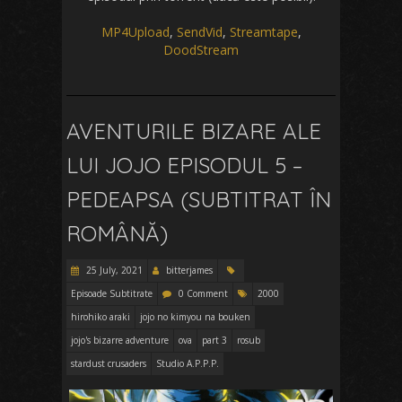
MP4Upload
,
SendVid
,
Streamtape
,
DoodStream
AVENTURILE BIZARE ALE
LUI JOJO EPISODUL 5 –
PEDEAPSA (SUBTITRAT ÎN
ROMÂNĂ)
25 July, 2021
bitterjames
Episoade Subtitrate
0 Comment
2000
hirohiko araki
jojo no kimyou na bouken
jojo's bizarre adventure
ova
part 3
rosub
stardust crusaders
Studio A.P.P.P.