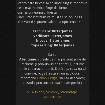
Jotaro este nevoit să se lupte singur împotriva
celei mai malefice ființe din lume,
coșmarul neamului Joestar!
Oare Star Platinum va reuși să se opună lui
The World și puterii sale de a opri timpul?
Traducere: BitterJames
Verificare: BitterJames
Encode: BitterJames
Typesetting: BitterJames
Surse:
Atențiune
: Sursele de mai jos sunt pline de
reclame și pop-up-uri de tot felul, inclusiv
unele cu caracter adult. Dacă așa ceva nu vă
convine, rog să instalați un adblocker
(recomand
Ublock Origin
) sau să descărcați
episodul prin torrent (dacă este posibil).
MP4Upload
,
SendVid
,
Streamtape
,
DoodStream