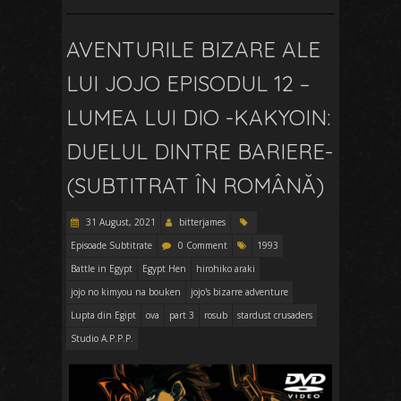
AVENTURILE BIZARE ALE
LUI JOJO EPISODUL 12 –
LUMEA LUI DIO -KAKYOIN:
DUELUL DINTRE BARIERE-
(SUBTITRAT ÎN ROMÂNĂ)
31 August, 2021
bitterjames
Episoade Subtitrate
0 Comment
1993
Battle in Egypt
Egypt Hen
hirohiko araki
jojo no kimyou na bouken
jojo's bizarre adventure
Lupta din Egipt
ova
part 3
rosub
stardust crusaders
Studio A.P.P.P.