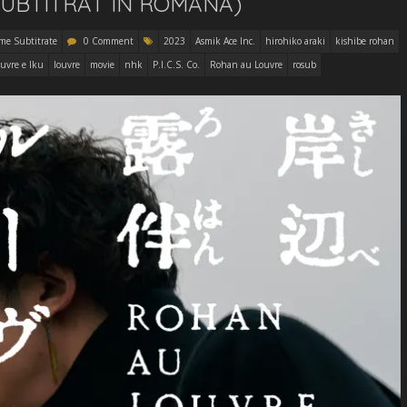
SUBTITRAT ÎN ROMÂNĂ)
lme Subtitrate
0 Comment
2023
Asmik Ace Inc.
hirohiko araki
kishibe rohan
uvre e Iku
louvre
movie
nhk
P.I.C.S. Co.
Rohan au Louvre
rosub