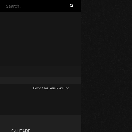
Search
for:
Home
/
Tag:
Asmik Ace Inc.
CĂUTARE