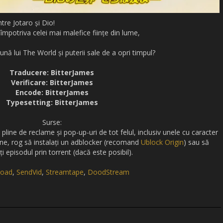
ntre Jotaro și Dio!
 împotriva celei mai malefice ființe din lume,
nă lui The World și puterii sale de a opri timpul?
Traducere: BitterJames
Verificare: BitterJames
Encode: BitterJames
Typesetting: BitterJames
Surse:
 pline de reclame și pop-up-uri de tot felul, inclusiv unele cu caracter
ne, rog să instalați un adblocker (recomand
Ublock Origin
) sau să
i episodul prin torrent (dacă este posibil).
oad
,
SendVid
,
Streamtape
,
DoodStream