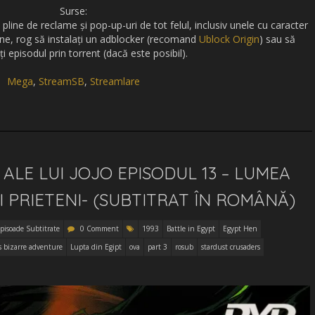
Surse:
 pline de reclame și pop-up-uri de tot felul, inclusiv unele cu caracter
ne, rog să instalați un adblocker (recomand
Ublock Origin
) sau să
i episodul prin torrent (dacă este posibil).
Mega
,
StreamSB
,
Streamlare
ALE LUI JOJO EPISODUL 13 – LUMEA
GI PRIETENI- (SUBTITRAT ÎN ROMÂNĂ)
pisoade Subtitrate
0 Comment
1993
Battle in Egypt
Egypt Hen
's bizarre adventure
Lupta din Egipt
ova
part 3
rosub
stardust crusaders