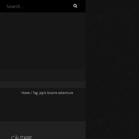
Search
for:
Home
/
Tag:
jojo's bizarre adventure
CĂUTARE