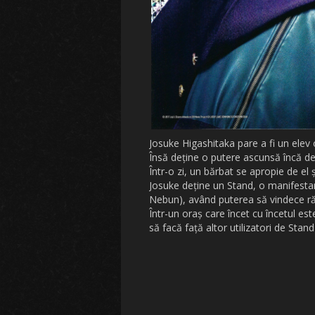
Josuke Higashitaka pare a fi un elev 
Însă deține o putere ascunsă încă de
Într-o zi, un bărbat se apropie de el ș
Josuke deține un Stand, o manifest
Nebun), având puterea să vindece răn
Într-un oraș care încet cu încetul est
să facă față altor utilizatori de Stan