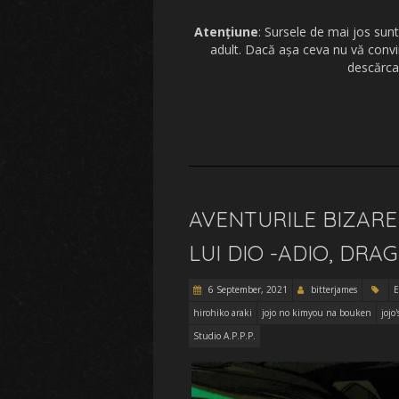
Atențiune
: Sursele de mai jos sunt
adult. Dacă așa ceva nu vă convi
descărcaț
AVENTURILE BIZARE 
LUI DIO -ADIO, DRA
6 September, 2021
bitterjames
E
hirohiko araki
jojo no kimyou na bouken
jojo
Studio A.P.P.P.