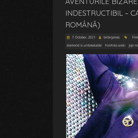
AVENTURILE BIZARE
INDESTRUCTIBIL – C
ROMÂNĂ)
7 October, 2021
bitterjames
Film
diamond is unbreakable
hirohiko araki
jojo 