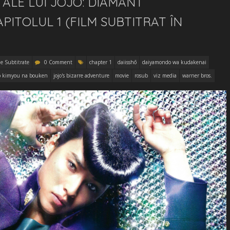
 ALE LUI JOJO: DIAMANT
APITOLUL 1 (FILM SUBTITRAT ÎN
e Subtitrate
0 Comment
chapter 1
daiisshō
daiyamondo wa kudakenai
no kimyou na bouken
jojo's bizarre adventure
movie
rosub
viz media
warner bros.