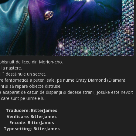
obișnuit de liceu din Morioh-cho.
 la naștere.
i îi destăinuie un secret.
are fantomatică a puterii sale, pe nume Crazy Diamond (Diamant
i și să repare obiecte distruse.
e acaparat de cazuri de dispariții și decese stranii, Josuke este nevoit
d care sunt pe urmele lui.
Traducere: BitterJames
Verificare: BitterJames
Encode: BitterJames
Typesetting: BitterJames