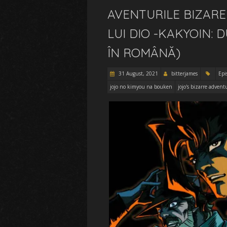
AVENTURILE BIZARE 
LUI DIO -KAKYOIN: 
ÎN ROMÂNĂ)
31 August, 2021
bitterjames
Epi
jojo no kimyou na bouken
jojo's bizarre advent