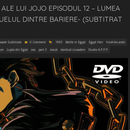
ALE LUI JOJO EPISODUL 12 – LUMEA
DUELUL DINTRE BARIERE- (SUBTITRAT
soade Subtitrate
0 Comment
1993
Battle in Egypt
Egypt Hen
hirohiko araki
ure
Lupta din Egipt
ova
part 3
rosub
stardust crusaders
Studio A.P.P.P.