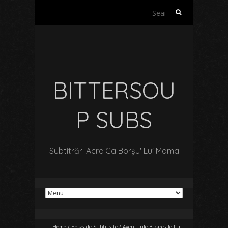
Search
for:
BITTERSOU
P SUBS
Subtitrări Acre Ca Borșu' Lu' Mama
Home
/
Episoade Subtitrate
/
Aventurile Bizare ale lui