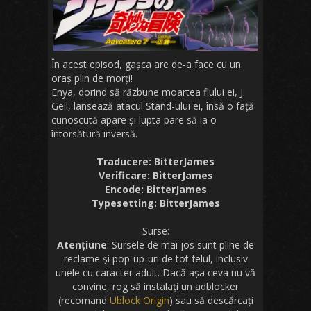
În acest episod, gașca are de-a face cu un
oraș plin de morți!
Enya, dorind să răzbune moartea fiului ei, J.
Geil, lansează atacul Stand-ului ei, însă o față
cunoscută apare și lupta pare să ia o
întorsătură inversă.
Traducere: BitterJames
Verificare: BitterJames
Encode: BitterJames
Typesetting: BitterJames
Surse:
Atențiune
: Sursele de mai jos sunt pline de
reclame și pop-up-uri de tot felul, inclusiv
unele cu caracter adult. Dacă așa ceva nu vă
convine, rog să instalați un adblocker
(recomand
Ublock Origin
) sau să descărcați