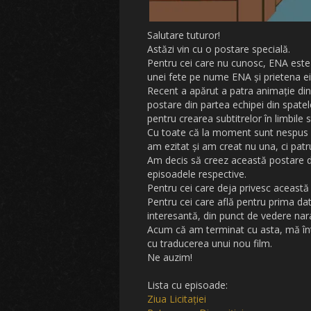
Salutare tuturor!
Astăzi vin cu o postare specială.
Pentru cei care nu cunosc, ENA este 
unei fete pe nume ENA și prietena e
Recent a apărut a patra animație di
postare din partea echipei din spatel
pentru crearea subtitrelor în limbile s
Cu toate că la moment sunt nespus de
am ezitat și am creat nu una, ci patr
Am decis să creez această postare d
episoadele respective.
Pentru cei care deja privesc această
Pentru cei care află pentru prima da
interesantă, din punct de vedere narati
Acum că am terminat cu asta, mă întor
cu traducerea unui nou film.
Ne auzim!
Lista cu episoade:
Ziua Licitației