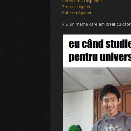
Petrecerea Dispariției
Treptele Ispitei
Puterea Agapei
P.S. un meme care am creat cu câtev