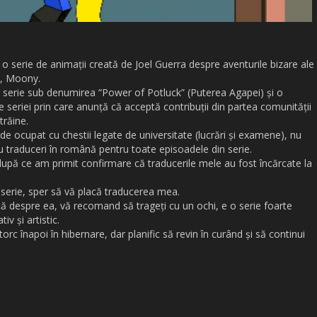
o serie de animații creată de Joel Guerra despre aventurile bizare ale
i, Moony.
n serie sub denumirea “Power of Potluck” (Puterea Agapei) și o
e seriei prin care anunță că acceptă contribuții din partea comunității
trăine.
 ocupat cu chestii legate de universitate (lucrări și examene), nu
u traduceri în română pentru toate episoadele din serie.
upă ce am primit confirmare că traducerile mele au fost încărcate la
 serie, sper să vă placă traducerea mea.
tă despre ea, vă recomand să trageți cu un ochi, e o serie foarte
v și artistic.
c înapoi în hibernare, dar planific să revin în curând și să continui