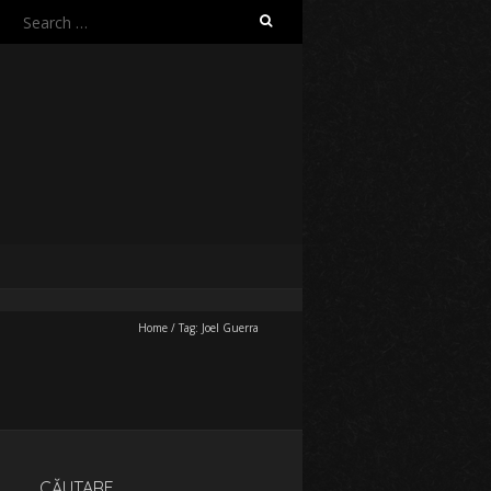
Search
for:
Home
/
Tag:
Joel Guerra
CĂUTARE