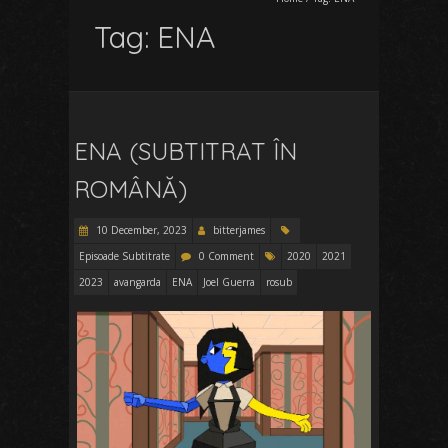
Tag:
ENA
ENA (SUBTITRAT ÎN
ROMÂNĂ)
10 December, 2023
bitterjames
Episoade Subtitrate
0 Comment
2020
2021
2023
avangarda
ENA
Joel Guerra
rosub