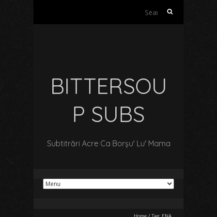
Search
for:
BITTERSOU
P SUBS
Subtitrări Acre Ca Borșu' Lu' Mama
Home
/
Tag:
ENA