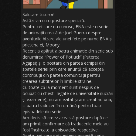
Salutare tuturor!
Astăzi vin cu o postare specială.
Pentru cei care nu cunosc, ENA este o serie
de animații creată de Joel Guerra despre
aventurile bizare ale unei fete pe nume ENA și
prietena ei, Moony.
Recent a apărut a patra animație din serie sub
denumirea “Power of Potluck” (Puterea
Agapei) și o postare din partea echipei din
spatele seriei prin care anunță că acceptă
contribuții din partea comunității pentru
crearea subtitrelor în limbile străine.
Cu toate că la moment sunt nespus de
ocupat cu chestii legate de universitate (lucrări
și examene), nu am ezitat și am creat nu una,
ci patru traduceri în română pentru toate
episoadele din serie.
Am decis să creez această postare după ce
am primit confirmare că traducerile mele au
fost încărcate la episoadele respective.
Pentru cei care deja privesc această serie,