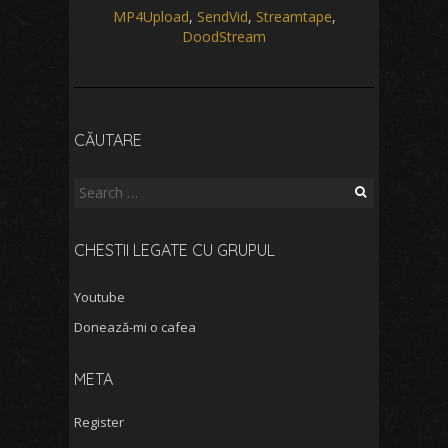
MP4Upload
,
SendVid
,
Streamtape
,
DoodStream
CĂUTARE
Search
for:
CHESTII LEGATE CU GRUPUL
Youtube
Donează-mi o cafea
META
Register