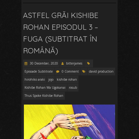
ASTFEL GRĂI KISHIBE
ROHAN EPISODUL 3 –
FUGA (SUBTITRAT ÎN
ROMÂNĂ)
30 December, 2020
bitterjames
Episoade Subtitrate
0 Comment
david production
hirohiko araki
jojo
kishibe rohan
Kishibe Rohan Wa Ugokanai
rosub
Thus Spoke Kishibe Rohan