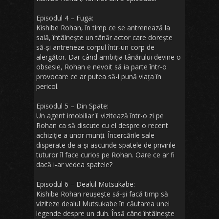
Episodul 4 – Fuga:
Kishibe Rohan, în timp ce se antrenează la
sală, întâlnește un tânăr actor care dorește
să-și antreneze corpul într-un corp de
alergător. Dar când ambiția tânărului devine o
obsesie, Rohan e nevoit să ia parte într-o
provocare ce ar putea să-i pună viața în
pericol.
Episodul 5 – Din Spate:
Un agent imobiliar îl vizitează într-o zi pe
Rohan ca să discute cu el despre o recent
achiziție a unor munți. Încercările sale
disperate de a-și ascunde spatele de privirile
tuturor îl face curios pe Rohan. Oare ce ar fi
dacă i-ar vedea spatele?
Episodul 6 – Dealul Mutsukabe:
Kishibe Rohan reușește să-și facă timp să
viziteze dealul Mutsukabe în căutarea unei
legende despre un duh. Însă când întâlnește