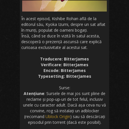
În acest episod, Kishibe Rohan află de la
editorul său, Kyoka Izumi, despre un sat aflat
în munți, populat de oameni bogați.
Însă, când se duce în vizită în satul acesta,
descoperă o prezență ascunsă care explică
curioasa exclusivitate al acestui sat.
Traducere: BitterJames
Verificare: BitterJames
Encode: BitterJames
Typesetting: BitterJames
Surse:
Atențiune
: Sursele de mai jos sunt pline de
reclame și pop-up-uri de tot felul, inclusiv
unele cu caracter adult. Dacă așa ceva nu vă
convine, rog să instalați un adblocker
(recomand
Ublock Origin
) sau să descărcați
episodul prin torrent (dacă este posibil).