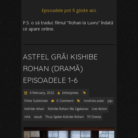
Episoadele pot fi găsite aici.
P.S. o să traduc filmul “Rohan la Luvru” îndată
ce apare online.
ASTFEL GRĂI KISHIBE
ROHAN (DRAMĂ)
EPISOADELE 1-6
4 February, 2022
bitterjames
Filme Subtitrate
0 Comment
hirohiko araki
jojo
kishibe rohan
Kishibe Rohan Wa Ugokanai
Live Action
nhk
rosub
Thus Spoke Kishibe Rohan
TV Drama