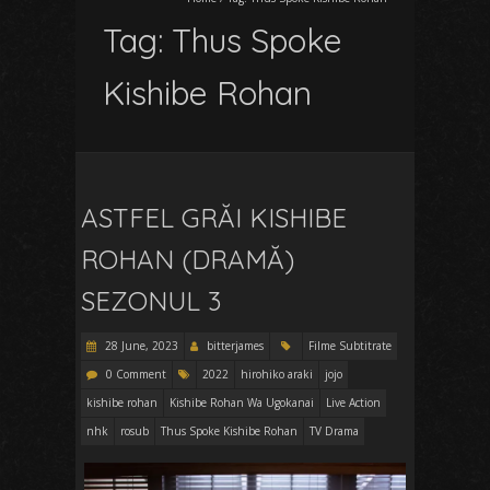
Tag:
Thus Spoke
Kishibe Rohan
ASTFEL GRĂI KISHIBE
ROHAN (DRAMĂ)
SEZONUL 3
28 June, 2023
bitterjames
Filme Subtitrate
0 Comment
2022
hirohiko araki
jojo
kishibe rohan
Kishibe Rohan Wa Ugokanai
Live Action
nhk
rosub
Thus Spoke Kishibe Rohan
TV Drama