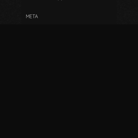
META
Register
Log in
Entries feed
Comments feed
WordPress.org
Copyright © 2026, ‎ BitterSoup Subs. Proudly
powered by
WordPress
. Blackoot design by
Iceable
Themes
.
Home
Anime Subtitrat
Filme Subtitrate