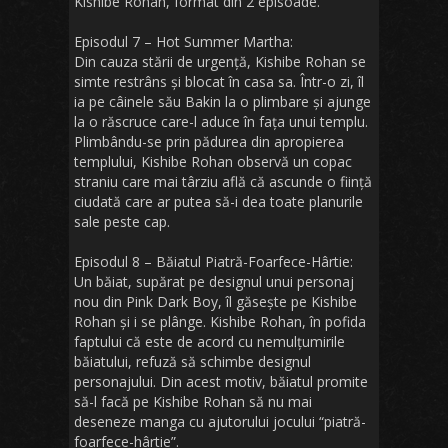
Kishibe Rohan, format din 2 episoade.
Episodul 7 – Hot Summer Martha:
Din cauza stării de urgență, Kishibe Rohan se
simte restrâns și blocat în casa sa. Într-o zi, îl
ia pe câinele său Bakin la o plimbare și ajunge
la o răscruce care-l aduce în fața unui templu.
Plimbându-se prin pădurea din apropierea
templului, Kishibe Rohan observă un copac
straniu care mai târziu află că ascunde o ființă
ciudată care ar putea să-i dea toate planurile
sale peste cap.
Episodul 8 – Băiatul Piatră-Foarfece-Hârtie:
Un băiat, supărat pe designul unui personaj
nou din Pink Dark Boy, îl găsește pe Kishibe
Rohan și i se plânge. Kishibe Rohan, în pofida
faptului că este de acord cu nemulțumirile
băiatului, refuză să schimbe designul
personajului. Din acest motiv, băiatul promite
să-l facă pe Kishibe Rohan să nu mai
deseneze manga cu ajutorului jocului “piatră-
foarfece-hârtie”.