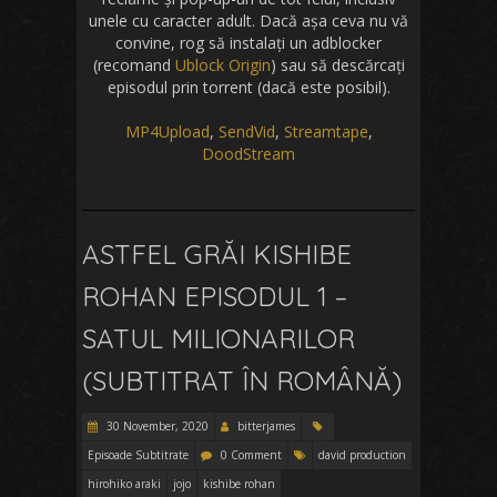
unele cu caracter adult. Dacă așa ceva nu vă
convine, rog să instalați un adblocker
(recomand
Ublock Origin
) sau să descărcați
episodul prin torrent (dacă este posibil).
MP4Upload
,
SendVid
,
Streamtape
,
DoodStream
ASTFEL GRĂI KISHIBE
ROHAN EPISODUL 1 –
SATUL MILIONARILOR
(SUBTITRAT ÎN ROMÂNĂ)
30 November, 2020
bitterjames
Episoade Subtitrate
0 Comment
david production
hirohiko araki
jojo
kishibe rohan