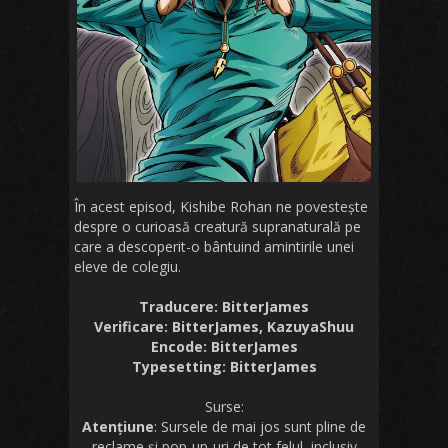
În acest episod, Kishibe Rohan ne povestește
despre o curioasă creatură supranaturală pe
care a descoperit-o bântuind amintirile unei
eleve de colegiu.
Traducere: BitterJames
Verificare: BitterJames, KazuyaShuu
Encode: BitterJames
Typesetting: BitterJames
Surse:
Atențiune
: Sursele de mai jos sunt pline de
reclame și pop-up-uri de tot felul, inclusiv