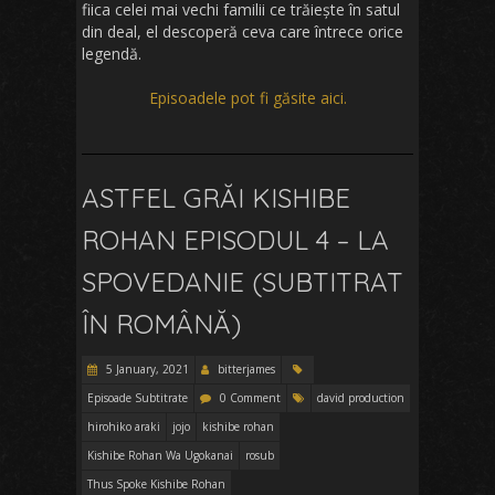
fiica celei mai vechi familii ce trăiește în satul
din deal, el descoperă ceva care întrece orice
legendă.
Episoadele pot fi găsite aici.
ASTFEL GRĂI KISHIBE
ROHAN EPISODUL 4 – LA
SPOVEDANIE (SUBTITRAT
ÎN ROMÂNĂ)
5 January, 2021
bitterjames
Episoade Subtitrate
0 Comment
david production
hirohiko araki
jojo
kishibe rohan
Kishibe Rohan Wa Ugokanai
rosub
Thus Spoke Kishibe Rohan