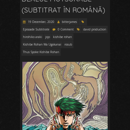
(SUBTITRAT ÎN ROMÂNĂ)
19 December, 2020
bitterjames
Episoade Subtitrate
0 Comment
david production
hirohiko araki
jojo
kishibe rohan
Kishibe Rohan Wa Ugokanai
rosub
Thus Spoke Kishibe Rohan