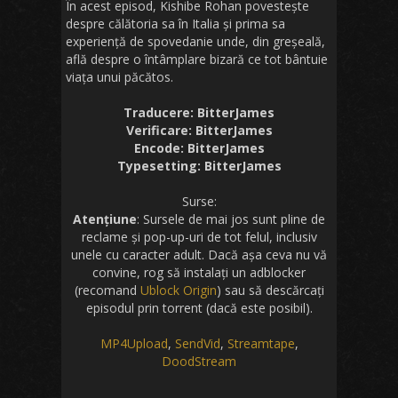
În acest episod, Kishibe Rohan povestește
despre călătoria sa în Italia și prima sa
experiență de spovedanie unde, din greșeală,
află despre o întâmplare bizară ce tot bântuie
viața unui păcătos.
Traducere: BitterJames
Verificare: BitterJames
Encode: BitterJames
Typesetting: BitterJames
Surse:
Atențiune
: Sursele de mai jos sunt pline de
reclame și pop-up-uri de tot felul, inclusiv
unele cu caracter adult. Dacă așa ceva nu vă
convine, rog să instalați un adblocker
(recomand
Ublock Origin
) sau să descărcați
episodul prin torrent (dacă este posibil).
MP4Upload
,
SendVid
,
Streamtape
,
DoodStream