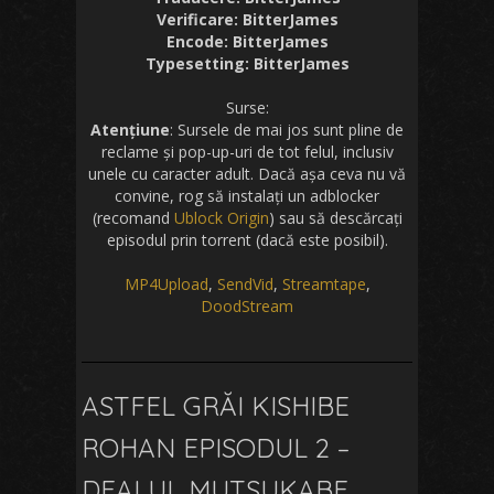
Verificare: BitterJames
Encode: BitterJames
Typesetting: BitterJames
Surse:
Atențiune
: Sursele de mai jos sunt pline de
reclame și pop-up-uri de tot felul, inclusiv
unele cu caracter adult. Dacă așa ceva nu vă
convine, rog să instalați un adblocker
(recomand
Ublock Origin
) sau să descărcați
episodul prin torrent (dacă este posibil).
MP4Upload
,
SendVid
,
Streamtape
,
DoodStream
ASTFEL GRĂI KISHIBE
ROHAN EPISODUL 2 –
DEALUL MUTSUKABE