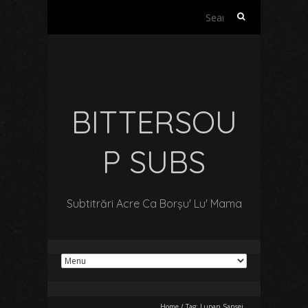
Search
for:
BITTERSOU
P SUBS
Subtitrări Acre Ca Borșu' Lu' Mama
Home
/
Tag:
Lupan Sansei