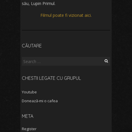
său, Lupin Primul.
Filmul poate fi vizionat aici.
CĂUTARE
Search
for:
CHESTII LEGATE CU GRUPUL
Youtube
Donează-mi o cafea
META
Register